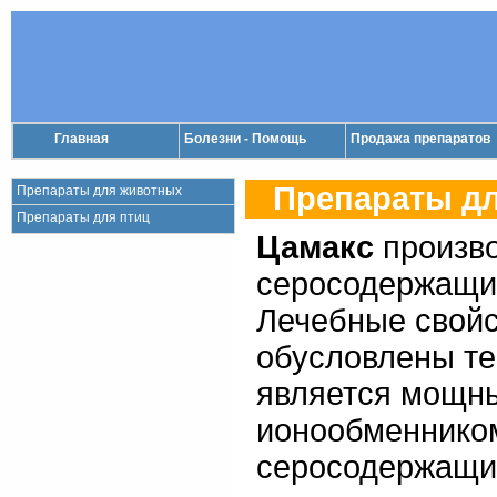
Главная
Болезни - Помощь
Продажа препаратов
Препараты дл
Препараты для животных
Препараты для птиц
Цамакс
произво
серосодержащи
Лечебные свой
обусловлены те
является мощн
ионообменником
серосодержащие