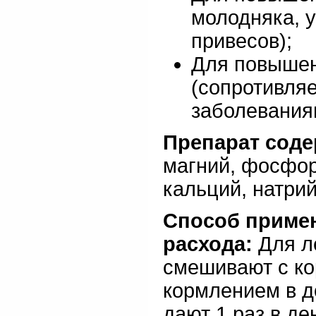
молодняка, 
привесов);
Для повышен
(сопротивля
заболевания
Препарат соде
магний, фосфор
кальций, натрий
Способ приме
расхода:
Для л
смешивают с ко
кормлением в доз
дают 1 раз в де